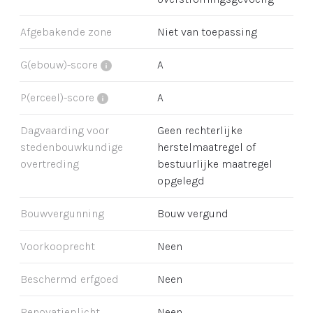
Afgebakende zone
Niet van toepassing
G(ebouw)-score
A
P(erceel)-score
A
Dagvaarding voor
Geen rechterlijke
stedenbouwkundige
herstelmaatregel of
overtreding
bestuurlijke maatregel
opgelegd
Bouwvergunning
Bouw vergund
Voorkooprecht
Neen
Beschermd erfgoed
Neen
Renovatieplicht
Neen