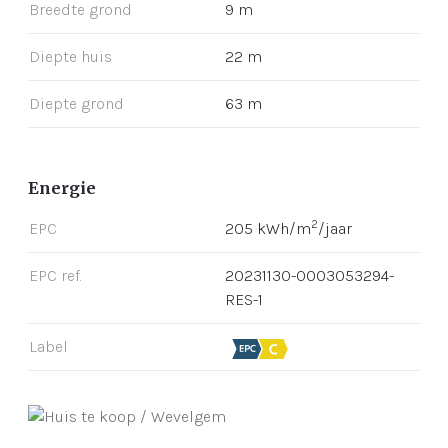
Breedte grond
9 m
Diepte huis
22 m
Diepte grond
63 m
Energie
2
EPC
205 kWh/m
/jaar
EPC ref.
20231130-0003053294-
RES-1
Label