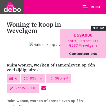
MENU
Woning te koop
in
NIEUW
Wevelgem
€ 599.000
Kortrijkstraat 99 /
8560 Wevelgem
Contacteer ons
Ruim wonen, werken of samenleven op één
veelzijdig adres
6
635 m²
380 m²
Ref. WEV99C
Ruim wonen, werken of samenleven op één