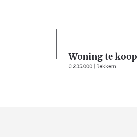
3
250 m²
178 
Woning te koop
€ 235.000 | Rekkem