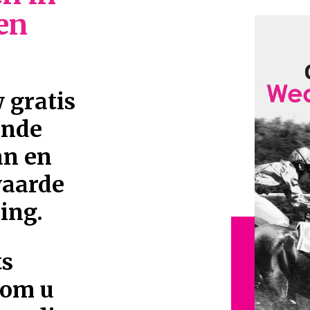
 en
 gratis
ende
an en
waarde
ing.
ts
 om u