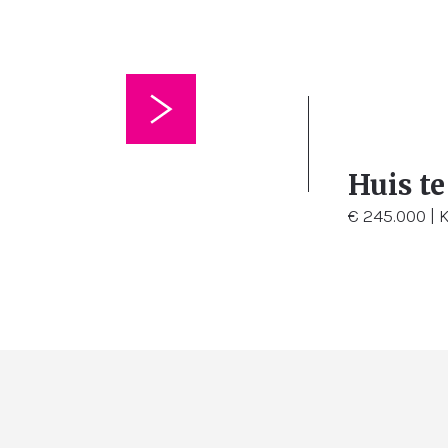
m²
4
28
Huis t
€ 245.000 | 