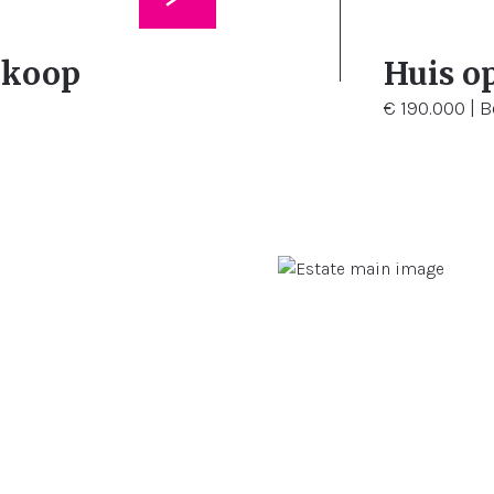
3
175
 koop
Huis o
€ 190.000 | 