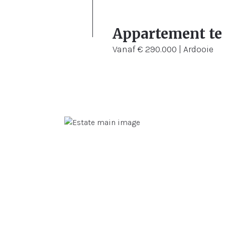
2
87 m²
75 m²
Appartement te
Vanaf € 290.000 | Ardooie