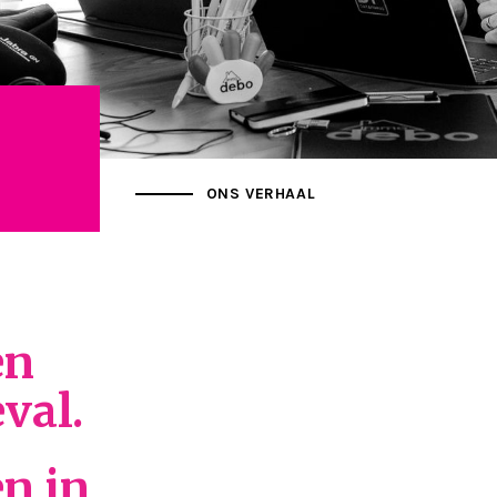
ONS VERHAAL
en
eval.
n in