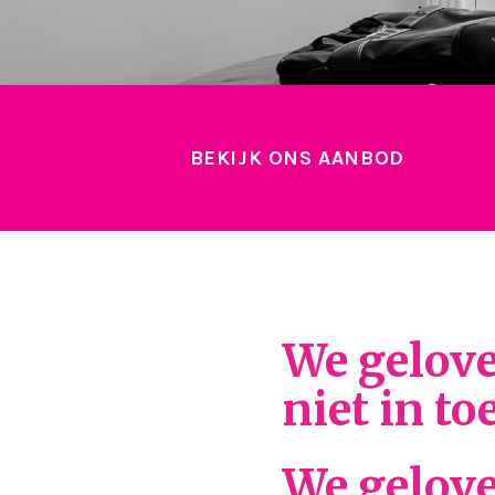
BEKIJK ONS AANBOD
We gelov
niet in to
We gelove