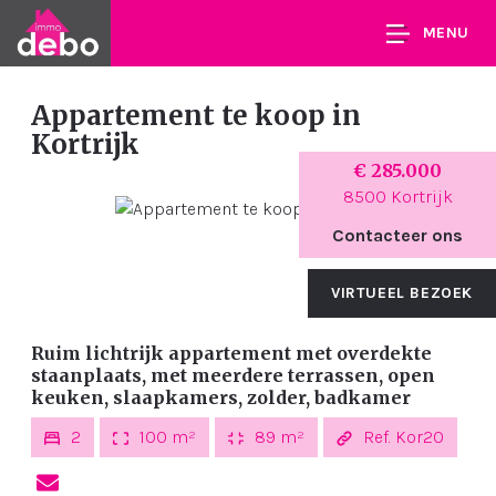
MENU
Appartement te koop
in
Kortrijk
€ 285.000
8500 Kortrijk
Contacteer ons
VIRTUEEL BEZOEK
Ruim lichtrijk appartement met overdekte
staanplaats, met meerdere terrassen, open
keuken, slaapkamers, zolder, badkamer
2
100 m²
89 m²
Ref. Kor20