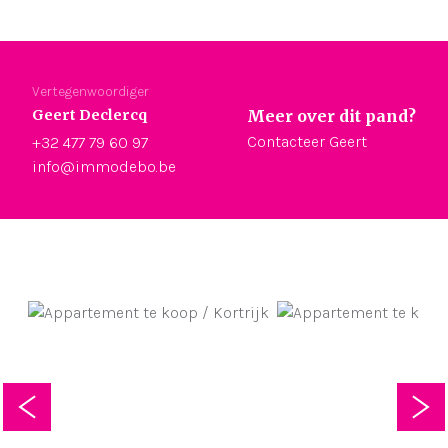
Vertegenwoordiger
Geert Declercq
Meer over dit pand?
Contacteer Geert
+32 477 79 60 97
info@immodebo.be