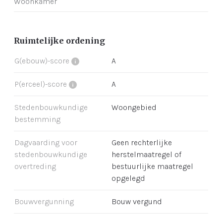
Woonkamer
Ruimtelijke ordening
G(ebouw)-score
A
P(erceel)-score
A
Stedenbouwkundige
Woongebied
bestemming
Dagvaarding voor
Geen rechterlijke
stedenbouwkundige
herstelmaatregel of
overtreding
bestuurlijke maatregel
opgelegd
Bouwvergunning
Bouw vergund