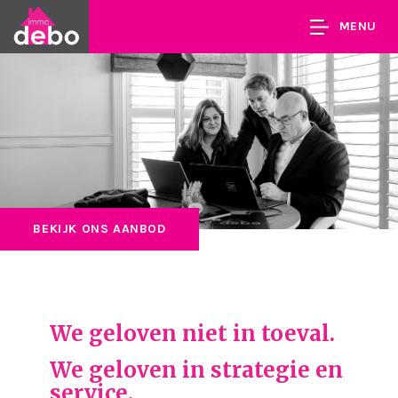
MENU
BEKIJK ONS AANBOD
We geloven niet in toeval.
We geloven in strategie en
service.