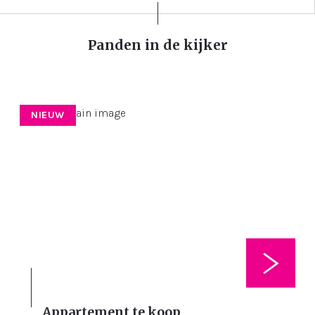
Panden in de kijker
NIEUW
Appartement te koop
2
87 m²
75 m²