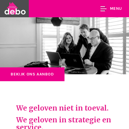
MENU
BEKIJK ONS AANBOD
We geloven niet in toeval.
We geloven in strategie en
service.