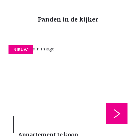
Panden in de kijker
NIEUW
Appartement te koop
2
87 m²
75 m²