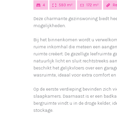
4
593 m²
172 m²
Re
Deze charmante gezinswoning biedt hee
mogelijkheden.
Bij het binnenkomen wordt u verwelkom
ruime inkomhal die meteen een aange
ruimte creëert. De gezellige leefruimte g
natuurlijk licht en sluit rechtstreeks aa
beschikt het gelijkvloers over een gara
wasruimte, ideaal voor extra comfort en
Op de eerste verdieping bevinden zich v
slaapkamers. Daarnaast is er een badka
bergruimte vindt u in de droge kelder, i
stockage.