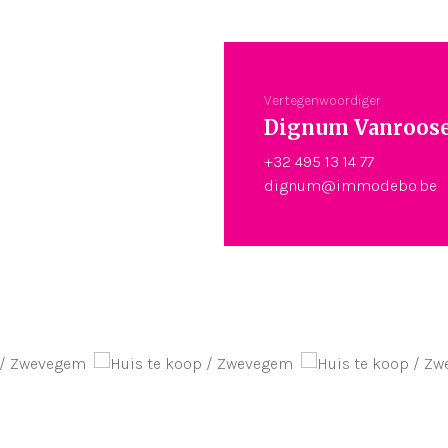
Vertegenwoordiger
Dignum Vanroos
+32 495 13 14 77
dignum@immodebo.be