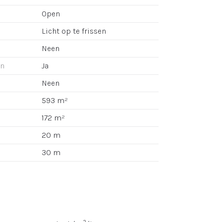
Open
Licht op te frissen
Neen
an
Ja
Neen
593 m²
172 m²
20 m
30 m