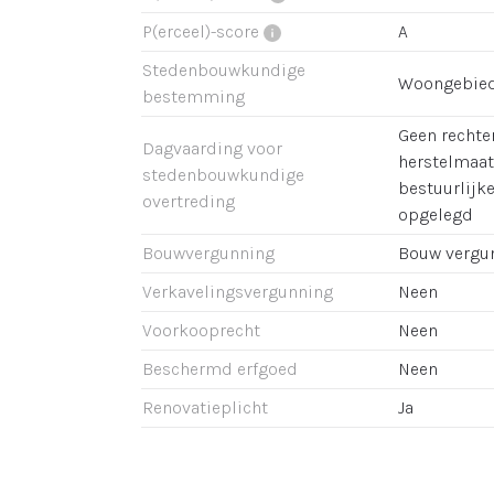
P(erceel)-score
A
Stedenbouwkundige
Woongebie
bestemming
Geen rechter
Dagvaarding voor
herstelmaat
stedenbouwkundige
bestuurlijk
overtreding
opgelegd
Bouwvergunning
Bouw vergu
Verkavelingsvergunning
Neen
Voorkooprecht
Neen
Beschermd erfgoed
Neen
Renovatieplicht
Ja