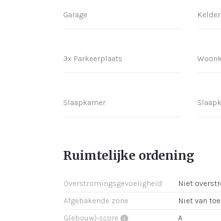
Garage
Kelder
3x Parkeerplaats
Woon
Slaapkamer
Slaap
Ruimtelijke ordening
Overstromingsgevoeligheid
Niet overst
Afgebakende zone
Niet van to
G(ebouw)-score
A