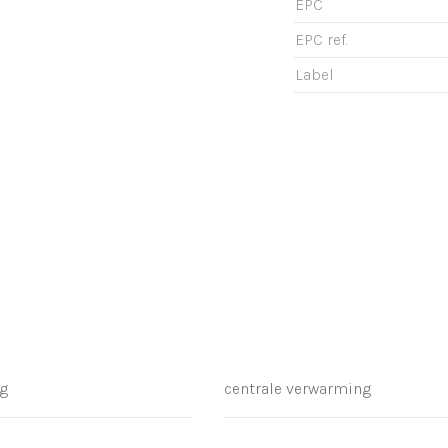
EPC
EPC ref.
Label
g
centrale verwarming