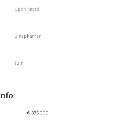
Open haard
Slaapkamer
Tuin
info
€ 375.000