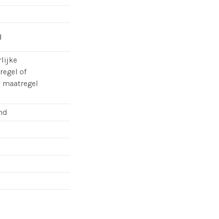
d
lijke
regel of
e maatregel
nd