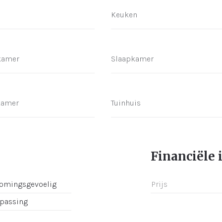
Keuken
kamer
Slaapkamer
kamer
Tuinhuis
Financiële 
romingsgevoelig
Prijs
epassing