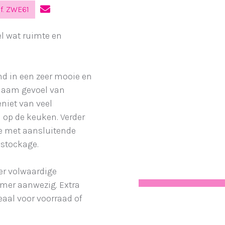
f. ZWE61
l wat ruimte en
d in een zeer mooie en
naam gevoel van
eniet van veel
n op de keuken. Verder
ge met aansluitende
 stockage.
ier volwaardige
mer aanwezig. Extra
deaal voor voorraad of