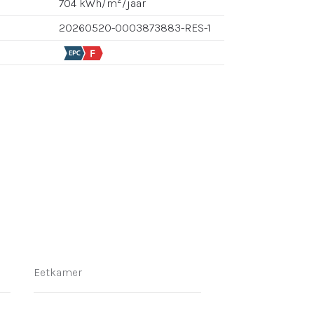
2
704 kWh/m
/jaar
20260520-0003873883-RES-1
Eetkamer