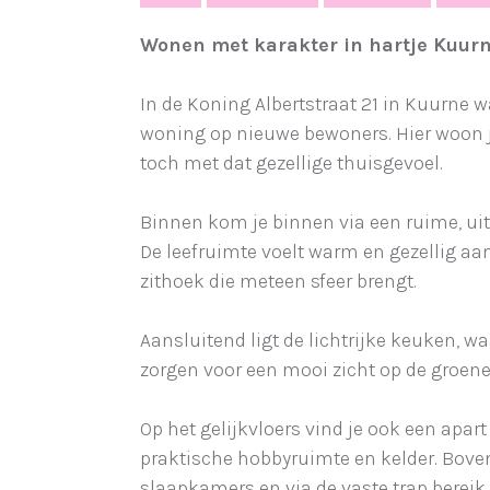
Wonen met karakter in hartje Kuur
In de Koning Albertstraat 21 in Kuurne
woning op nieuwe bewoners. Hier woon j
toch met dat gezellige thuisgevoel.
Binnen kom je binnen via een ruime, u
De leefruimte voelt warm en gezellig aa
zithoek die meteen sfeer brengt.
Aansluitend ligt de lichtrijke keuken, w
zorgen voor een mooi zicht op de groene
Op het gelijkvloers vind je ook een apart
praktische hobbyruimte en kelder. Boven 
slaapkamers en via de vaste trap bereik j