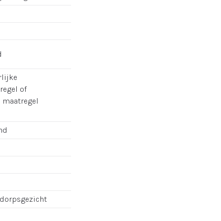
d
lijke
regel of
e maatregel
nd
dorpsgezicht