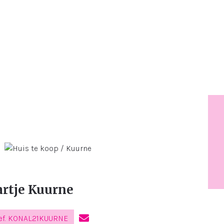
artje Kuurne
f. KONAL21KUURNE