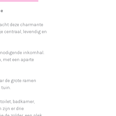
ne
 wacht deze charmante
e centraal, levendig en
itnodigende inkomhal.
n, met een aparte
aar de grote ramen
 tuin.
 toilet, badkamer,
zijn er drie
e de zolder, een plek