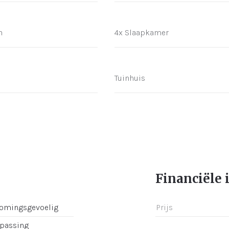
n
4x Slaapkamer
Tuinhuis
Financiële 
romingsgevoelig
Prijs
epassing