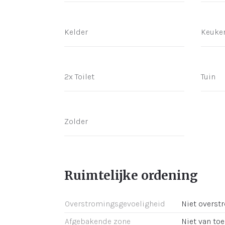
Kelder
Keuke
2x Toilet
Tuin
Zolder
Ruimtelijke ordening
Overstromingsgevoeligheid
Niet overst
Afgebakende zone
Niet van to