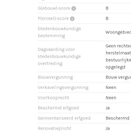
G(ebouw)-score
B
P(erceel)-score
B
Stedenbouwkundige
Woongebie
bestemming
Geen rechter
Dagvaarding voor
herstelmaat
stedenbouwkundige
bestuurlijk
overtreding
opgelegd
Bouwvergunning
Bouw vergu
Verkavelingsvergunning
Neen
Voorkooprecht
Neen
Beschermd erfgoed
Ja
Geïnventariseerd erfgoed
Beschermd 
Renovatieplicht
Ja