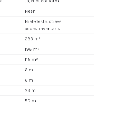
aat
Ja, Niet conform
Neen
Niet-destructieve
asbestinventaris
283 m²
198 m²
115 m²
6 m
6 m
23 m
50 m