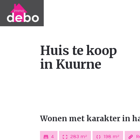
Huis te koop
in Kuurne
Wonen met karakter in h
4
283 m²
198 m²
Re