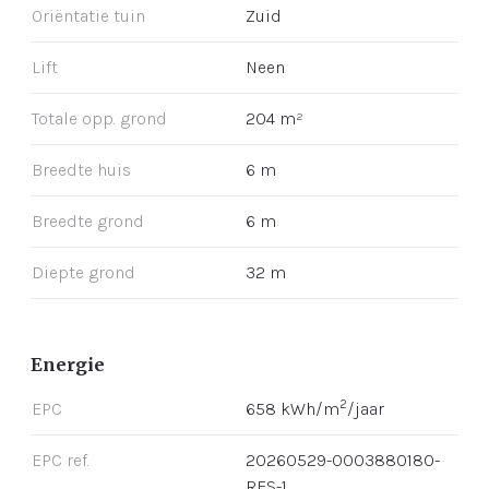
Oriëntatie tuin
Zuid
Lift
Neen
Totale opp. grond
204 m²
Breedte huis
6 m
Breedte grond
6 m
Diepte grond
32 m
Energie
2
EPC
658 kWh/m
/jaar
EPC ref.
20260529-0003880180-
RES-1