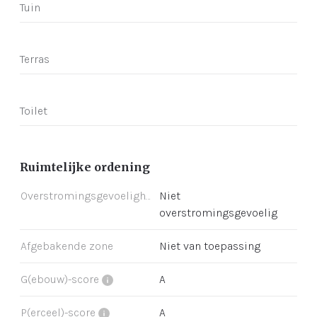
Tuin
Terras
Toilet
Ruimtelijke ordening
Overstromingsgevoeligheid
Niet
overstromingsgevoelig
Afgebakende zone
Niet van toepassing
G(ebouw)-score
A
P(erceel)-score
A