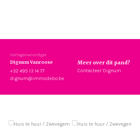
Vertegenwoordiger
Dignum Vanroose
Meer over dit pand?
Contacteer Dignum
+32 495 13 14 77
dignum@immodebo.be