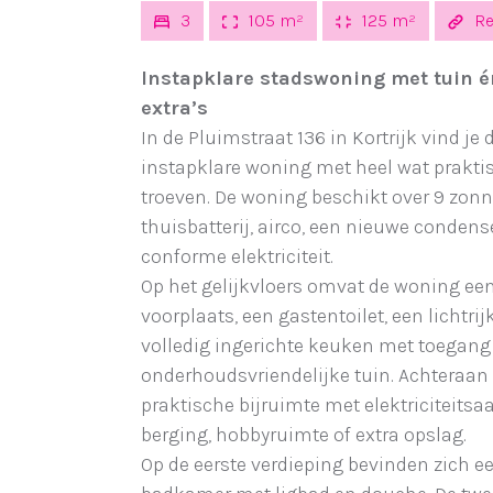
3
105 m²
125 m²
Re
Instapklare stadswoning met tuin é
extra’s
In de Pluimstraat 136 in Kortrijk vind je
instapklare woning met heel wat prakti
troeven. De woning beschikt over 9 zon
thuisbatterij, airco, een nieuwe conden
conforme elektriciteit.
Op het gelijkvloers omvat de woning ee
voorplaats, een gastentoilet, een lichtri
volledig ingerichte keuken met toegang t
onderhoudsvriendelijke tuin. Achteraan 
praktische bijruimte met elektriciteitsaa
berging, hobbyruimte of extra opslag.
Op de eerste verdieping bevinden zich 