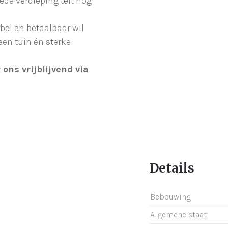
de verdieping telt nog
bel en betaalbaar wil
een tuin én sterke
ons vrijblijvend via
Details
Bebouwing
Algemene staat