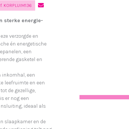
f. KORPLUIM136
n sterke energie-
 deze verzorgde en
sche én energetische
nepanelen, een
serende gasketel en
n inkomhal, een
jke leefruimte en een
ot de gezellige,
is er nog een
nsluiting, ideaal als
een slaapkamer en de