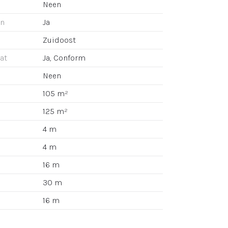
Neen
an
Ja
Zuidoost
aat
Ja, Conform
Neen
105 m²
125 m²
4 m
4 m
16 m
30 m
16 m