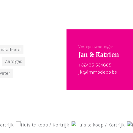
Vertegenwoordiger
nstalleerd
Jan & Katrien
Aardgas
+32495 534865
jk@immodebo.be
water