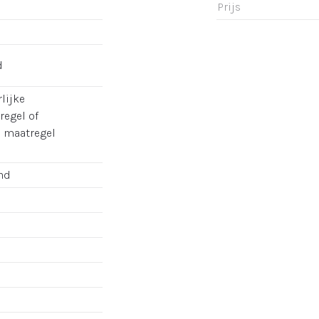
Prijs
d
lijke
regel of
e maatregel
nd