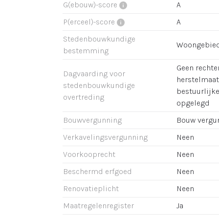
G(ebouw)-score
A
P(erceel)-score
A
Stedenbouwkundige
Woongebie
bestemming
Geen rechter
Dagvaarding voor
herstelmaat
stedenbouwkundige
bestuurlijk
overtreding
opgelegd
Bouwvergunning
Bouw vergu
Verkavelingsvergunning
Neen
Voorkooprecht
Neen
Beschermd erfgoed
Neen
Renovatieplicht
Neen
Maatregelenregister
Ja