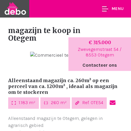
MENU
magazijn te koop
in
Otegem
€ 315.000
Zwevegemstraat 54 /
8553 Otegem
Contacteer ons
Alleenstaand magazijn ca. 260m² op een
perceel van ca. 1200m² , ideaal als magazijn
om te stockeren
1.183 m²
260 m²
Ref. OTE54
Alleenstaand magazijn te Otegem, gelegen in
agrarisch gebied.