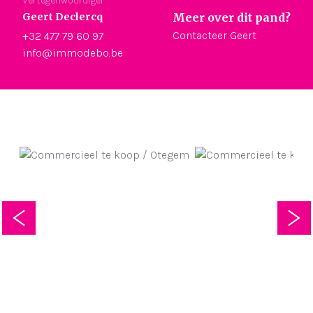
Vertegenwoordiger
Geert Declercq
Meer over dit pand?
Contacteer Geert
+32 477 79 60 97
info@immodebo.be